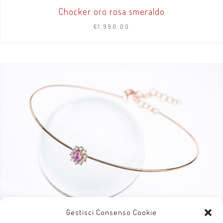
Chocker oro rosa smeraldo
€
1,990.00
AGGIUNGI AL CARRELLO
/
DETTAGLI
ANELLI
ANELLI ATHENA
ANELLI ONDA
Gestisci Consenso Cookie